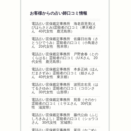
お客様からの占い師口コミ情報
電話占い宜保鑑定事務所 海老原里美(え
びはらさとみ)霊能者の口コミ（摩天楼さ
ん 40代女性 鹿児島県）
電話占い宜保鑑定事務所 佐藤日出海（さ
とうひでうみ）霊能者の口コミ（小鳥遊さ
ん 20代女性 熊本県）
電話占い宜保鑑定事務所 戸野倉春（との
くらはる）霊能者の口コミ（U.Kさん 20
代女性 鹿児島県）
電話占い宜保鑑定事務所 本多正純（ほん
だまさずみ）霊能者の口コミ（姐さんさ
ん 40代女性 東京都）
電話占い宜保鑑定事務所 波照左右見（は
てるさゆみ）霊能者の口コミ（コロンさ
ん 30代女性 山形県）
電話占い宜保鑑定事務所 苑香（そのか）
霊能者の口コミ（ミサエさん 30代女
性 滋賀県）
電話占い宜保鑑定事務所 藤代公由（ふじ
しろきみよし）霊能者の口コミ（ショウコ
さん 30代女性 宮城県）
電話占い宜保鑑定事務所 篭目（かごめ）