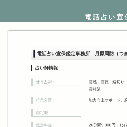
電話占い宜
電話占い宜保鑑定事務所 月原周防（つ
占い師情報
使う占術：
霊感・霊聴・縁切り
霊相談
得意分野：
能力向上サポート、
鑑定歴：
鑑定料金：
20分間5,000円・1分