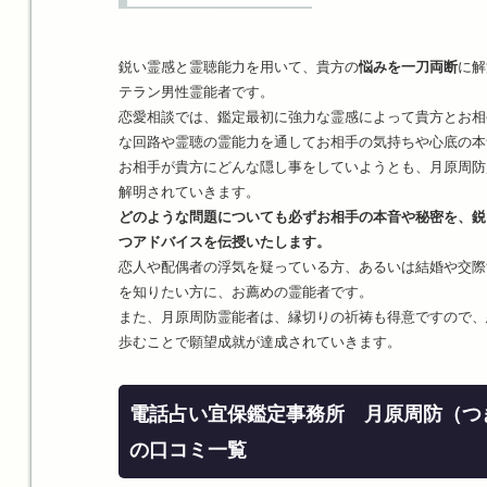
鋭い霊感と霊聴能力を用いて、貴方の
悩みを一刀両断
に解
テラン男性霊能者です。
恋愛相談では、鑑定最初に強力な霊感によって貴方とお相
な回路や霊聴の霊能力を通してお相手の気持ちや心底の本
お相手が貴方にどんな隠し事をしていようとも、月原周防
解明されていきます。
どのような問題についても必ずお相手の本音や秘密を、鋭
つアドバイスを伝授いたします。
恋人や配偶者の浮気を疑っている方、あるいは結婚や交際
を知りたい方に、お薦めの霊能者です。
また、月原周防霊能者は、縁切りの祈祷も得意ですので、
歩むことで願望成就が達成されていきます。
電話占い宜保鑑定事務所 月原周防（つ
の口コミ一覧