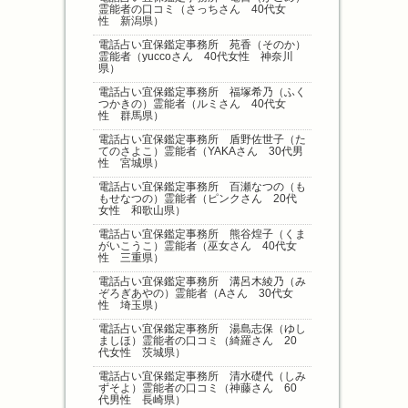
霊能者の口コミ（さっちさん 40代女
性 新潟県）
電話占い宜保鑑定事務所 苑香（そのか）
霊能者（yuccoさん 40代女性 神奈川
県）
電話占い宜保鑑定事務所 福塚希乃（ふく
つかきの）霊能者（ルミさん 40代女
性 群馬県）
電話占い宜保鑑定事務所 盾野佐世子（た
てのさよこ）霊能者（YAKAさん 30代男
性 宮城県）
電話占い宜保鑑定事務所 百瀬なつの（も
もせなつの）霊能者（ピンクさん 20代
女性 和歌山県）
電話占い宜保鑑定事務所 熊谷煌子（くま
がいこうこ）霊能者（巫女さん 40代女
性 三重県）
電話占い宜保鑑定事務所 溝呂木綾乃（み
ぞろぎあやの）霊能者（Aさん 30代女
性 埼玉県）
電話占い宜保鑑定事務所 湯島志保（ゆし
ましほ）霊能者の口コミ（綺羅さん 20
代女性 茨城県）
電話占い宜保鑑定事務所 清水礎代（しみ
ずそよ）霊能者の口コミ（神藤さん 60
代男性 長崎県）