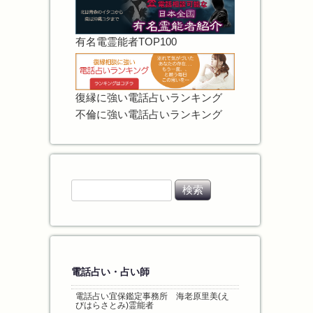
有名電霊能者TOP100
復縁に強い電話占いランキング
不倫に強い電話占いランキング
検
索
:
電話占い・占い師
電話占い宜保鑑定事務所 海老原里美(え
びはらさとみ)霊能者