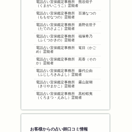
電話占い宜保鑑定事務所 熊谷煌子
（くまがいこうこ）霊能者
電話占い宜保鑑定事務所 百瀬なつの
（ももせなつの）霊能者
電話占い宜保鑑定事務所 盾野佐世子
（たてのさよこ）霊能者
電話占い宜保鑑定事務所 福塚希乃
（ふくつかきの）霊能者
電話占い宜保鑑定事務所 篭目（かご
め）霊能者
電話占い宜保鑑定事務所 苑香（その
か）霊能者
電話占い宜保鑑定事務所 藤代公由
（ふじしろきみよし）霊能者
電話占い宜保鑑定事務所 霧山架瑚
（きりやまかこ）霊能者
電話占い宜保鑑定事務所 黒松蝦夷
（くろまつ・えみし）霊能者
お客様からの占い師口コミ情報