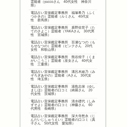
霊能者（yuccoさん 40代女性 神奈川
県）
電話占い宜保鑑定事務所 福塚希乃（ふく
つかきの）霊能者（ルミさん 40代女
性 群馬県）
電話占い宜保鑑定事務所 盾野佐世子（た
てのさよこ）霊能者（YAKAさん 30代男
性 宮城県）
電話占い宜保鑑定事務所 百瀬なつの（も
もせなつの）霊能者（ピンクさん 20代
女性 和歌山県）
電話占い宜保鑑定事務所 熊谷煌子（くま
がいこうこ）霊能者（巫女さん 40代女
性 三重県）
電話占い宜保鑑定事務所 溝呂木綾乃（み
ぞろぎあやの）霊能者（Aさん 30代女
性 埼玉県）
電話占い宜保鑑定事務所 湯島志保（ゆし
ましほ）霊能者の口コミ（綺羅さん 20
代女性 茨城県）
電話占い宜保鑑定事務所 清水礎代（しみ
ずそよ）霊能者の口コミ（神藤さん 60
代男性 長崎県）
電話占い宜保鑑定事務所 深大寺愁永（じ
んだいじしゅうえい）霊能者の口コミ（真
子さん 50代女性 愛知県）