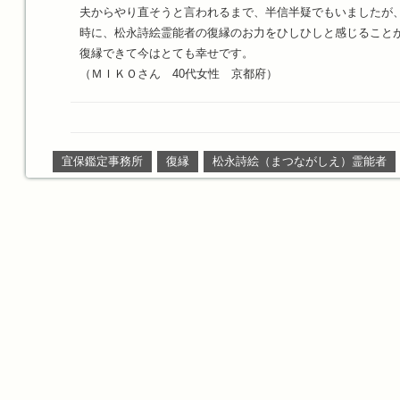
夫からやり直そうと言われるまで、半信半疑でもいましたが
時に、松永詩絵霊能者の復縁のお力をひしひしと感じること
復縁できて今はとても幸せです。
（ＭＩＫＯさん 40代女性 京都府）
宜保鑑定事務所
復縁
松永詩絵（まつながしえ）霊能者