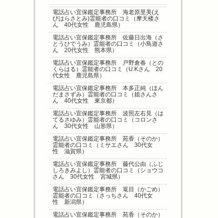
電話占い宜保鑑定事務所 海老原里美(え
びはらさとみ)霊能者の口コミ（摩天楼さ
ん 40代女性 鹿児島県）
電話占い宜保鑑定事務所 佐藤日出海（さ
とうひでうみ）霊能者の口コミ（小鳥遊さ
ん 20代女性 熊本県）
電話占い宜保鑑定事務所 戸野倉春（との
くらはる）霊能者の口コミ（U.Kさん 20
代女性 鹿児島県）
電話占い宜保鑑定事務所 本多正純（ほん
だまさずみ）霊能者の口コミ（姐さんさ
ん 40代女性 東京都）
電話占い宜保鑑定事務所 波照左右見（は
てるさゆみ）霊能者の口コミ（コロンさ
ん 30代女性 山形県）
電話占い宜保鑑定事務所 苑香（そのか）
霊能者の口コミ（ミサエさん 30代女
性 滋賀県）
電話占い宜保鑑定事務所 藤代公由（ふじ
しろきみよし）霊能者の口コミ（ショウコ
さん 30代女性 宮城県）
電話占い宜保鑑定事務所 篭目（かごめ）
霊能者の口コミ（さっちさん 40代女
性 新潟県）
電話占い宜保鑑定事務所 苑香（そのか）