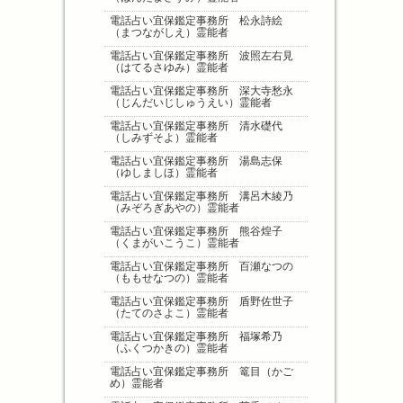
電話占い宜保鑑定事務所 松永詩絵
（まつながしえ）霊能者
電話占い宜保鑑定事務所 波照左右見
（はてるさゆみ）霊能者
電話占い宜保鑑定事務所 深大寺愁永
（じんだいじしゅうえい）霊能者
電話占い宜保鑑定事務所 清水礎代
（しみずそよ）霊能者
電話占い宜保鑑定事務所 湯島志保
（ゆしましほ）霊能者
電話占い宜保鑑定事務所 溝呂木綾乃
（みぞろぎあやの）霊能者
電話占い宜保鑑定事務所 熊谷煌子
（くまがいこうこ）霊能者
電話占い宜保鑑定事務所 百瀬なつの
（ももせなつの）霊能者
電話占い宜保鑑定事務所 盾野佐世子
（たてのさよこ）霊能者
電話占い宜保鑑定事務所 福塚希乃
（ふくつかきの）霊能者
電話占い宜保鑑定事務所 篭目（かご
め）霊能者