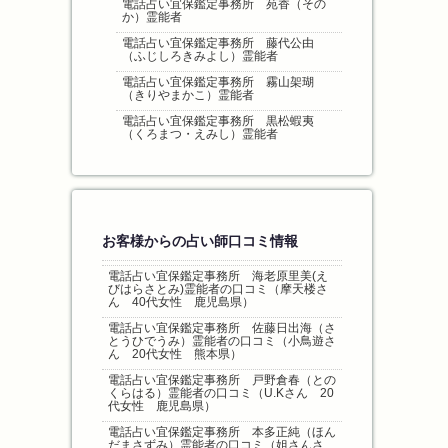
電話占い宜保鑑定事務所 苑香（その
か）霊能者
電話占い宜保鑑定事務所 藤代公由
（ふじしろきみよし）霊能者
電話占い宜保鑑定事務所 霧山架瑚
（きりやまかこ）霊能者
電話占い宜保鑑定事務所 黒松蝦夷
（くろまつ・えみし）霊能者
お客様からの占い師口コミ情報
電話占い宜保鑑定事務所 海老原里美(え
びはらさとみ)霊能者の口コミ（摩天楼さ
ん 40代女性 鹿児島県）
電話占い宜保鑑定事務所 佐藤日出海（さ
とうひでうみ）霊能者の口コミ（小鳥遊さ
ん 20代女性 熊本県）
電話占い宜保鑑定事務所 戸野倉春（との
くらはる）霊能者の口コミ（U.Kさん 20
代女性 鹿児島県）
電話占い宜保鑑定事務所 本多正純（ほん
だまさずみ）霊能者の口コミ（姐さんさ