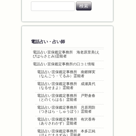
検
索
:
電話占い・占い師
電話占い宜保鑑定事務所 海老原里美(え
びはらさとみ)霊能者
電話占い宜保鑑定事務所の口コミ情報
電話占い宜保鑑定事務所 南郷輝実
（なんごう・てるみ）霊能者
電話占い宜保鑑定事務所 成瀬真代
（なるせまよ）霊能者
電話占い宜保鑑定事務所 戸野倉春
（とのくらはる）霊能者
電話占い宜保鑑定事務所 月原周防
（つきはら・しゅうぼう）霊能者
電話占い宜保鑑定事務所 有沢香寿
（ありさわかず）霊能者
電話占い宜保鑑定事務所 本多正純
（ほんだまさずみ）霊能者