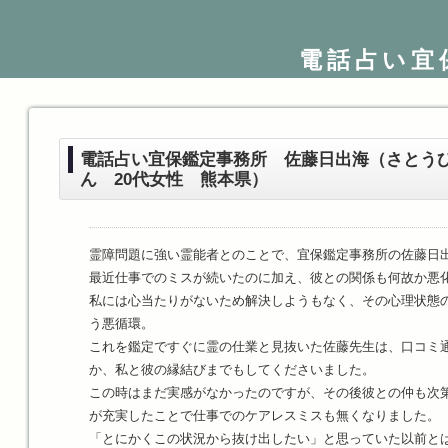
電話占い宜
電話占い宜保鑑定事務所 佐藤日出海（さとう
ん 20代女性 熊本県）
霊障問題に強い霊能者とのことで、宜保鑑定事務所の佐藤日
最近仕事でのミスが続いたのに加え、彼との関係も何故か悪
私には心当たりがないため解決しようもなく、その心理状態
う悪循環。
これを鑑定ですぐに霊の仕業と見抜いた佐藤先生は、口コミ
か、私と彼の縁結びまでもしてくださいました。
この時はまだ実感がなかったのですが、その後彼との仲も次
が充実したことで仕事でのケアレスミスも無くなりました。
「とにかくこの状況から抜け出したい」と思っていた以前と