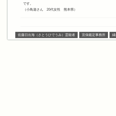
です。
（小鳥遊さん 20代女性 熊本県）
佐藤日出海（さとうひでうみ）霊能者
宜保鑑定事務所
縁