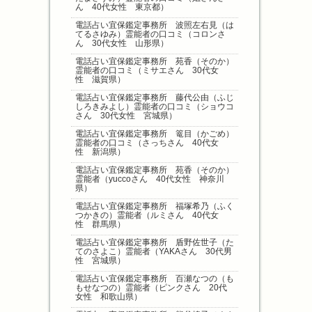
ん 40代女性 東京都）
電話占い宜保鑑定事務所 波照左右見（は
てるさゆみ）霊能者の口コミ（コロンさ
ん 30代女性 山形県）
電話占い宜保鑑定事務所 苑香（そのか）
霊能者の口コミ（ミサエさん 30代女
性 滋賀県）
電話占い宜保鑑定事務所 藤代公由（ふじ
しろきみよし）霊能者の口コミ（ショウコ
さん 30代女性 宮城県）
電話占い宜保鑑定事務所 篭目（かごめ）
霊能者の口コミ（さっちさん 40代女
性 新潟県）
電話占い宜保鑑定事務所 苑香（そのか）
霊能者（yuccoさん 40代女性 神奈川
県）
電話占い宜保鑑定事務所 福塚希乃（ふく
つかきの）霊能者（ルミさん 40代女
性 群馬県）
電話占い宜保鑑定事務所 盾野佐世子（た
てのさよこ）霊能者（YAKAさん 30代男
性 宮城県）
電話占い宜保鑑定事務所 百瀬なつの（も
もせなつの）霊能者（ピンクさん 20代
女性 和歌山県）